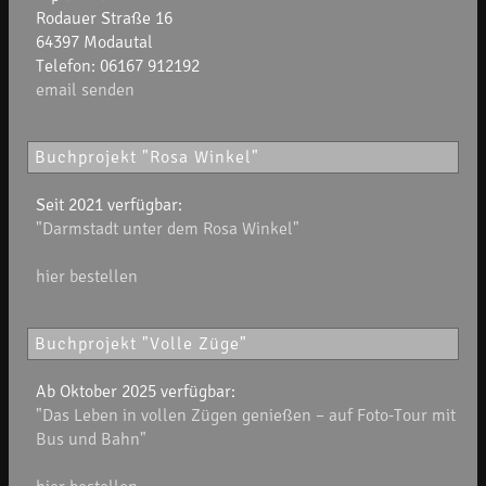
Rodauer Straße 16
64397 Modautal
Telefon: 06167 912192
email senden
Buchprojekt "Rosa Winkel"
Seit 2021 verfügbar:
"Darmstadt unter dem Rosa Winkel"
hier bestellen
Buchprojekt "Volle Züge"
Ab Oktober 2025 verfügbar:
"Das Leben in vollen Zügen genießen – auf Foto-Tour mit
Bus und Bahn"