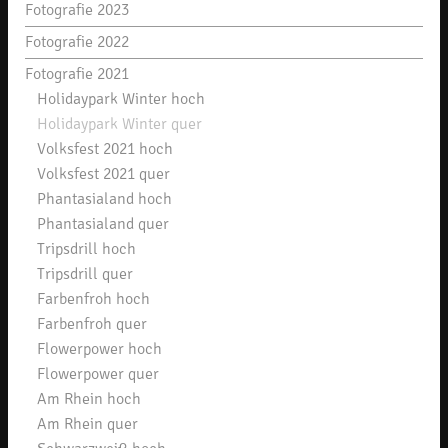
Fotografie 2023
Fotografie 2022
Fotografie 2021
Holidaypark Winter hoch
Holidaypark Winter quer
Volksfest 2021 hoch
Volksfest 2021 quer
Phantasialand hoch
Phantasialand quer
Tripsdrill hoch
Tripsdrill quer
Farbenfroh hoch
Farbenfroh quer
Flowerpower hoch
Flowerpower quer
Am Rhein hoch
Am Rhein quer