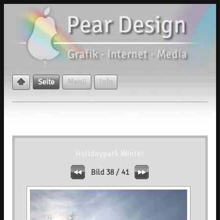
Seite
Menü
Info
Holidaypark Winter
Bild 38 / 41